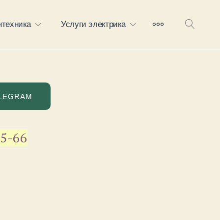
БОЛЬШЕ
нтехника
Услуги электрика
ОТКР
ПОИС
LEGRAM
35-66