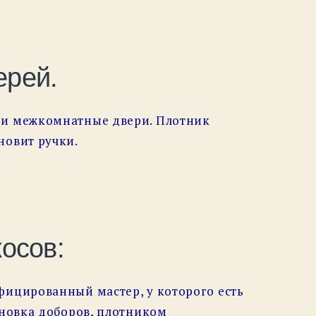
ерей.
е и межкомнатные двери. Плотник
новит ручки.
осов:
фицированный мастер, у которого есть
ановка доборов, плотником