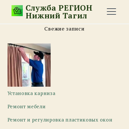
Перейти
Служба РЕГИОН
к
Нижний Тагил
содержимому
М
Свежие записи
EXPAND
DROPDO
EXPAND
DROPDO
EXPAND
DROPDO
Установка карниза
EXPAND
Ремонт мебели
DROPDO
DROPDOWN
EXPAND
Ремонт и регулировка пластиковых окон